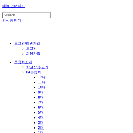
메뉴 건너뛰기
검색창 닫기
로그인/회원가입
로그인
회원가입
동창회소개
학교상징/교가
64동창회
12대
11대
10대
9대
8대
7대
6대
5대
4대
3대
2대
1대