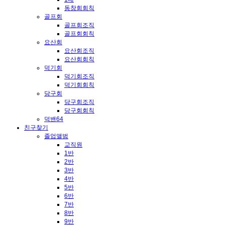
동창회회칙
골프회
골프회조직
골프회회칙
요산회
요산회조직
요산회회칙
덕기회
덕기회조직
덕기회회칙
당구회
당구회조직
당구회회칙
덕밴64
친구찾기
졸업앨범
교직원
1반
2반
3반
4반
5반
6반
7반
8반
9반