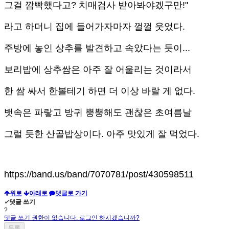
그걸 깜빡했다고? 치매검사 받아봐야겠구만!"
라고 하더니 집에 들어가자마자 껄껄 웃었다.
주방에 놓인 상추를 발견하고 속았다는 듯이...
보리밥에 상추쌈은 아주 잘 어울리는 것이라서
한 쌈 싸서 한볼테기 하면 더 이상 바랄 게 없다.
뱃속은 파랗고 방귀 뿡뿡해도 괜찮은 초여름날
그럴 듯한 산골밥상이다. 아주 맛있게 잘 먹었다.
https://band.us/band/7070781/post/430598511
위로
아래로
댓글로 가기
✔
댓글 쓰기
?
댓글 쓰기 권한이 없습니다. 로그인 하시겠습니까?