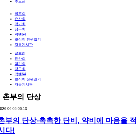
추모관
골프회
요산회
덕기회
당구회
덕밴64
뽀식이 전원일기
자유게시판
골프회
요산회
덕기회
당구회
덕밴64
뽀식이 전원일기
자유게시판
촌부의 단상
026.06.05 06:13
촌부의 단상-촉촉한 단비, 약비에 마음을 
시다!