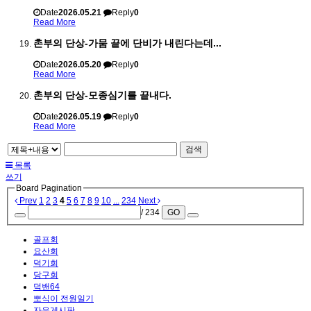
Date
2026.05.21
Reply
0
Read More
촌부의 단상-가뭄 끝에 단비가 내린다는데...
Date
2026.05.20
Reply
0
Read More
촌부의 단상-모종심기를 끝내다.
Date
2026.05.19
Reply
0
Read More
검색
목록
쓰기
Board Pagination
Prev
1
2
3
4
5
6
7
8
9
10
...
234
Next
/ 234
GO
골프회
요산회
덕기회
당구회
덕밴64
뽀식이 전원일기
자유게시판