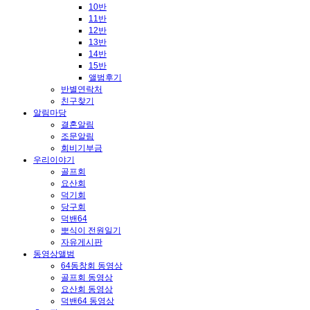
10반
11반
12반
13반
14반
15반
앨범후기
반별연락처
친구찾기
알림마당
결혼알림
조문알림
회비기부금
우리이야기
골프회
요산회
덕기회
당구회
덕밴64
뽀식이 전원일기
자유게시판
동영상앨범
64동창회 동영상
골프회 동영상
요산회 동영상
덕밴64 동영상