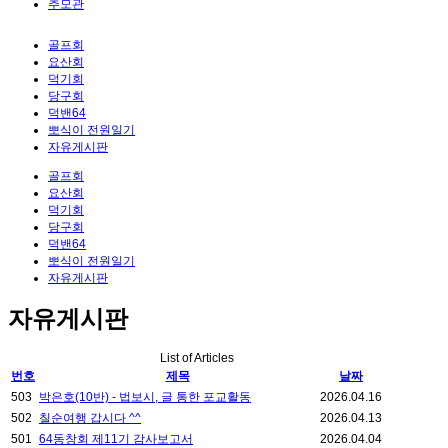
추모관
골프회
요산회
덕기회
당구회
덕밴64
뽀식이 전원일기
자유게시판
골프회
요산회
덕기회
당구회
덕밴64
뽀식이 전원일기
자유게시판
자유게시판
List of Articles
번호
제목
날짜
503
박은호(10반) - 법보시, 글 통한 포교활동
2026.04.16
502
칠순여행 갑시다 ^^
2026.04.13
501
64동창회 제11기 감사보고서
2026.04.04