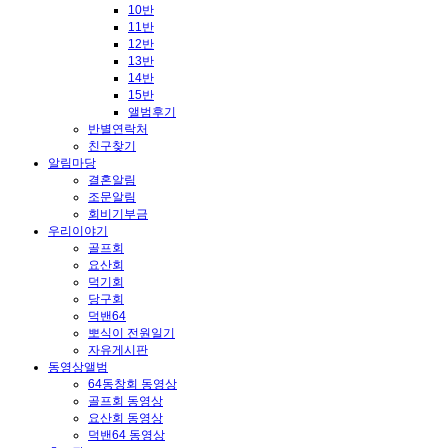
10반
11반
12반
13반
14반
15반
앨범후기
반별연락처
친구찾기
알림마당
결혼알림
조문알림
회비기부금
우리이야기
골프회
요산회
덕기회
당구회
덕밴64
뽀식이 전원일기
자유게시판
동영상앨범
64동창회 동영상
골프회 동영상
요산회 동영상
덕밴64 동영상