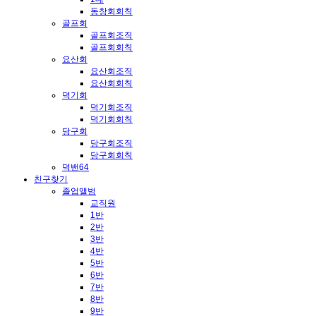
동창회회칙
골프회
골프회조직
골프회회칙
요산회
요산회조직
요산회회칙
덕기회
덕기회조직
덕기회회칙
당구회
당구회조직
당구회회칙
덕밴64
친구찾기
졸업앨범
교직원
1반
2반
3반
4반
5반
6반
7반
8반
9반