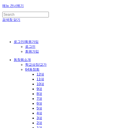
메뉴 건너뛰기
검색창 닫기
로그인/회원가입
로그인
회원가입
동창회소개
학교상징/교가
64동창회
12대
11대
10대
9대
8대
7대
6대
5대
4대
3대
2대
1대