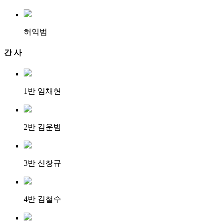
허익범
간 사
1반 임채현
2반 김운범
3반 신창규
4반 김철수