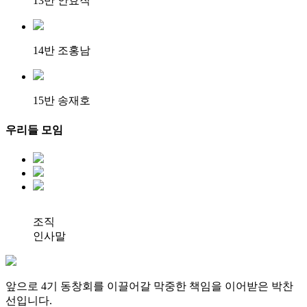
13반 안효직
14반 조홍남
15반 송재호
우리들 모임
조직
인사말
앞으로 4기 동창회를 이끌어갈 막중한 책임을 이어받은 박찬
선입니다.