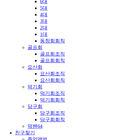
6대
5대
4대
3대
2대
1대
동창회회칙
골프회
골프회조직
골프회회칙
요산회
요산회조직
요산회회칙
덕기회
덕기회조직
덕기회회칙
당구회
당구회조직
당구회회칙
덕밴64
친구찾기
졸업앨범