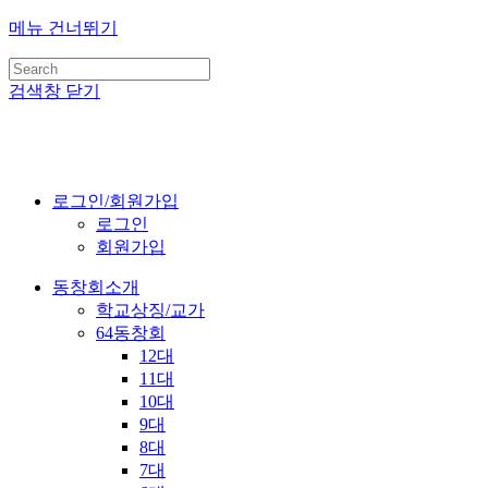
메뉴 건너뛰기
검색창 닫기
로그인/회원가입
로그인
회원가입
동창회소개
학교상징/교가
64동창회
12대
11대
10대
9대
8대
7대