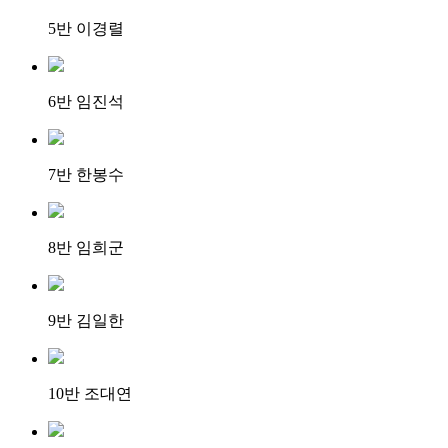
5반 이경렬
6반 임진석
7반 한봉수
8반 임희군
9반 김일한
10반 조대연