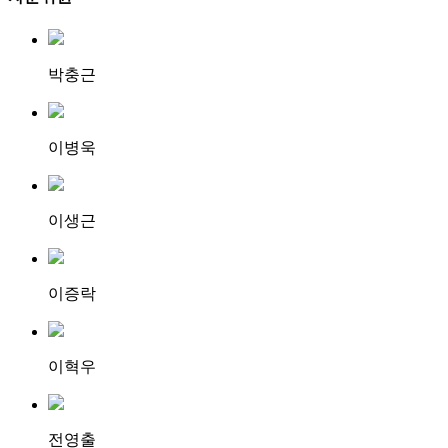
박충근
이병욱
이생근
이증락
이혁우
전영출