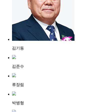
김기동
김준수
류장림
박병형