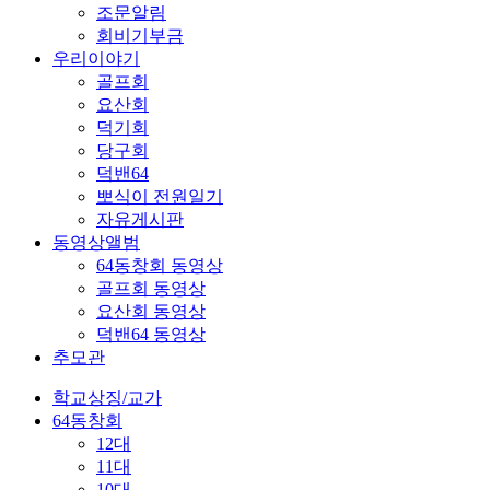
조문알림
회비기부금
우리이야기
골프회
요산회
덕기회
당구회
덕밴64
뽀식이 전원일기
자유게시판
동영상앨범
64동창회 동영상
골프회 동영상
요산회 동영상
덕밴64 동영상
추모관
학교상징/교가
64동창회
12대
11대
10대