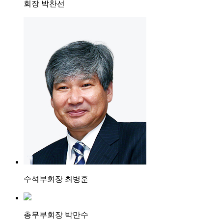
회장 박찬선
수석부회장 최병훈
총무부회장 박만수