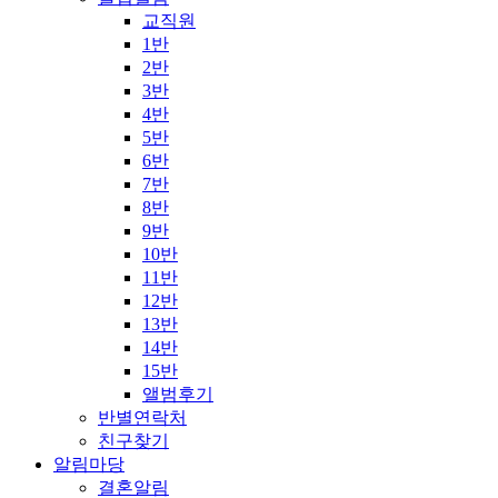
교직원
1반
2반
3반
4반
5반
6반
7반
8반
9반
10반
11반
12반
13반
14반
15반
앨범후기
반별연락처
친구찾기
알림마당
결혼알림