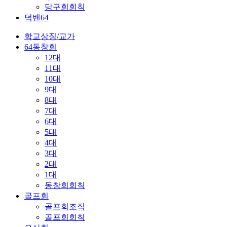
당구회회칙
덕밴64
학교상징/교가
64동창회
12대
11대
10대
9대
8대
7대
6대
5대
4대
3대
2대
1대
동창회회칙
골프회
골프회조직
골프회회칙