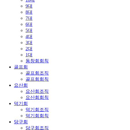
9대
8대
7대
6대
5대
4대
3대
2대
1대
동창회회칙
골프회
골프회조직
골프회회칙
요산회
요산회조직
요산회회칙
덕기회
덕기회조직
덕기회회칙
당구회
당구회조직