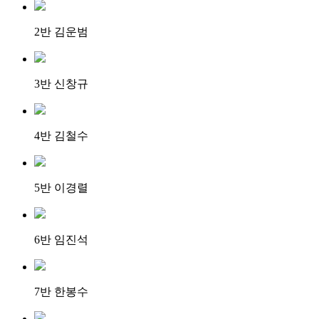
2반 김운범
3반 신창규
4반 김철수
5반 이경렬
6반 임진석
7반 한봉수