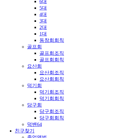
6대
5대
4대
3대
2대
1대
동창회회칙
골프회
골프회조직
골프회회칙
요산회
요산회조직
요산회회칙
덕기회
덕기회조직
덕기회회칙
당구회
당구회조직
당구회회칙
덕밴64
친구찾기
졸업앨범