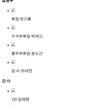
집행부
회장 전기홍
수석부회장 박계신
총무부회장 윤도근
감 사 조대연
간 사
1반 임채현