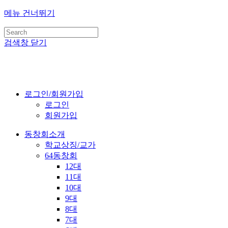
메뉴 건너뛰기
검색창 닫기
로그인/회원가입
로그인
회원가입
동창회소개
학교상징/교가
64동창회
12대
11대
10대
9대
8대
7대