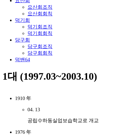
요산회
요산회조직
요산회회칙
덕기회
덕기회조직
덕기회회칙
당구회
당구회조직
당구회회칙
덕밴64
1대 (1997.03~2003.10)
1910 年
04. 13
공립수하동실업보습학교로 개교
1976 年