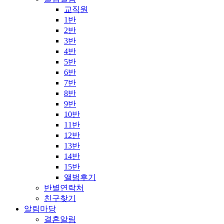
교직원
1반
2반
3반
4반
5반
6반
7반
8반
9반
10반
11반
12반
13반
14반
15반
앨범후기
반별연락처
친구찾기
알림마당
결혼알림