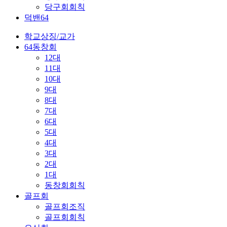
당구회회칙
덕밴64
학교상징/교가
64동창회
12대
11대
10대
9대
8대
7대
6대
5대
4대
3대
2대
1대
동창회회칙
골프회
골프회조직
골프회회칙