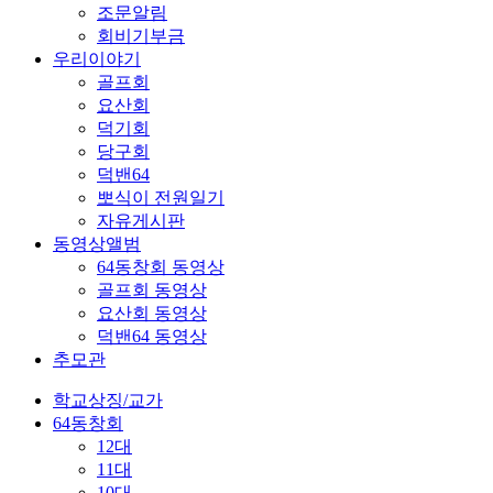
조문알림
회비기부금
우리이야기
골프회
요산회
덕기회
당구회
덕밴64
뽀식이 전원일기
자유게시판
동영상앨범
64동창회 동영상
골프회 동영상
요산회 동영상
덕밴64 동영상
추모관
학교상징/교가
64동창회
12대
11대
10대