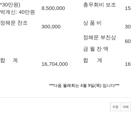
*30만원)
총무회비 보조
8,500,000
15
박계신: 40만원
정해문 찬조
상 품 비
300,000
30
정해문 부친상
60
금 월 잔 액
1
합 계
합 계
16,704,000
16
***다음 월례회는 4월 9일(목) 입니다***
수정
삭제