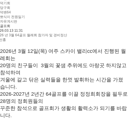
덕기회
당구회
덕밴64
뽀식이 전원일기
자유게시판
골프회
26.03.13 11:31
026 년 3월 64골프 월례회 참가자 및 경비정산
선홍
2026년 3월 12일(목) 여주 스카이 밸리cc에서 진행된 월
례회는
20명의 친구들이 3월의 꽃샘 추위에도 아랑곳 하지않고
참석하여
겨울에 갈고 닦은 실력들을 한껏 발휘하는 시간을 가졌
습니다.
2026-2027년 2년간 64골프를 이끌 정정희회장을 필두로
28명의 정회원들의
꾸준한 참석으로 골프회가 생활의 활력소가 되기를 바랍
니다.