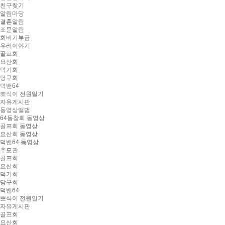
친구찾기
알림마당
결혼알림
조문알림
회비기부금
우리이야기
골프회
요산회
덕기회
당구회
덕밴64
뽀식이 전원일기
자유게시판
동영상앨범
64동창회 동영상
골프회 동영상
요산회 동영상
덕밴64 동영상
추모관
골프회
요산회
덕기회
당구회
덕밴64
뽀식이 전원일기
자유게시판
골프회
요산회