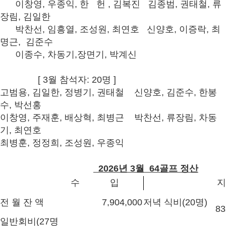
이창영, 우종익, 한 헌 , 김복진 김종범, 권태철, 류
장림, 김일한
박찬선, 임흥열, 조성원, 최연호 신양호, 이증락, 최
명근, 김준수
이종수, 차동기,장면기, 박계신
[ 3월 참석자: 20명 ]
고범용, 김일한, 정병기, 권태철 신양호, 김준수, 한봉
수, 박선홍
이창영, 주재훈, 배상혁, 최병근 박찬선, 류장림, 차동
기, 최연호
최병훈, 정정희, 조성원, 우종익
2026년 3월 64골프 정산
수 입
지 
전 월 잔 액
7,904,000
저녁 식비(20명)
83
일반회비(
27명