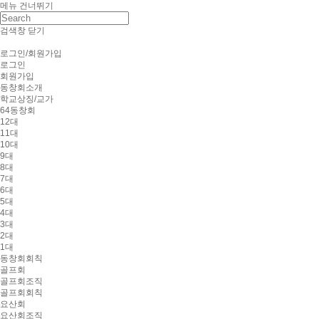
메뉴 건너뛰기
검색창 닫기
로그인/회원가입
로그인
회원가입
동창회소개
학교상징/교가
64동창회
12대
11대
10대
9대
8대
7대
6대
5대
4대
3대
2대
1대
동창회회칙
골프회
골프회조직
골프회회칙
요산회
요산회조직