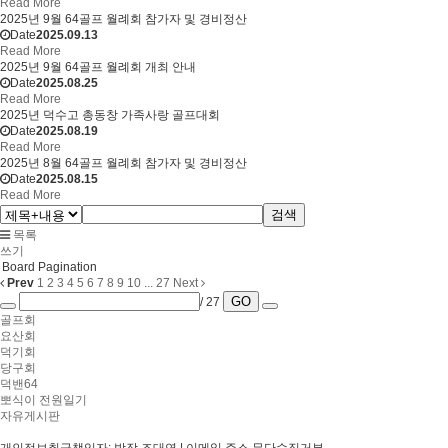
Read More
2025년 9월 64골프 월례회 참가자 및 경비정산
Date
2025.09.13
Read More
2025년 9월 64골프 월례회 개최 안내
Date
2025.08.25
Read More
2025년 덕수고 총동창 가족사랑 골프대회
Date
2025.08.19
Read More
2025년 8월 64골프 월례회 참가자 및 경비정산
Date
2025.08.15
Read More
검색
목록
쓰기
Board Pagination
Prev
1
2
3
4
5
6
7
8
9
10
...
27
Next
GO
/ 27
골프회
요산회
덕기회
당구회
덕밴64
뽀식이 전원일기
자유게시판