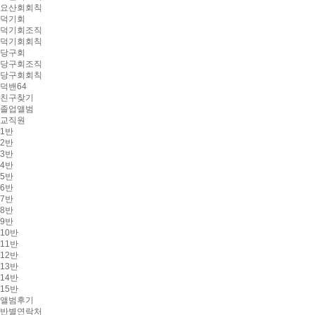
요산회회칙
덕기회
덕기회조직
덕기회회칙
당구회
당구회조직
당구회회칙
덕밴64
친구찾기
졸업앨범
교직원
1반
2반
3반
4반
5반
6반
7반
8반
9반
10반
11반
12반
13반
14반
15반
앨범후기
반별연락처