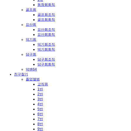
동창회회칙
골프회
골프회조직
골프회회칙
요산회
요산회조직
요산회회칙
덕기회
덕기회조직
덕기회회칙
당구회
당구회조직
당구회회칙
덕밴64
친구찾기
졸업앨범
교직원
1반
2반
3반
4반
5반
6반
7반
8반
9반