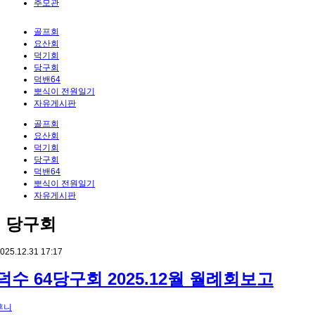
추모관
골프회
요산회
덕기회
당구회
덕밴64
뽀식이 전원일기
자유게시판
골프회
요산회
덕기회
당구회
덕밴64
뽀식이 전원일기
자유게시판
당구회
025.12.31 17:17
덕수 64당구회 2025.12월 월례회보고
후니