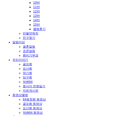
10반
11반
12반
13반
14반
15반
앨범후기
반별연락처
친구찾기
알림마당
결혼알림
조문알림
회비기부금
우리이야기
골프회
요산회
덕기회
당구회
덕밴64
뽀식이 전원일기
자유게시판
동영상앨범
64동창회 동영상
골프회 동영상
요산회 동영상
덕밴64 동영상