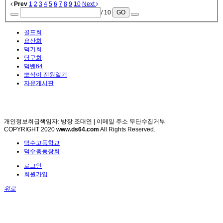
Prev
1
2
3
4
5
6
7
8
9
10
Next
/ 10
GO
골프회
요산회
덕기회
당구회
덕밴64
뽀식이 전원일기
자유게시판
개인정보취급책임자: 방장 조대연 | 이메일 주소 무단수집거부
COPYRIGHT 2020
www.ds64.com
All Rights Reserved.
덕수고등학교
덕수총동창회
로그인
회원가입
위로