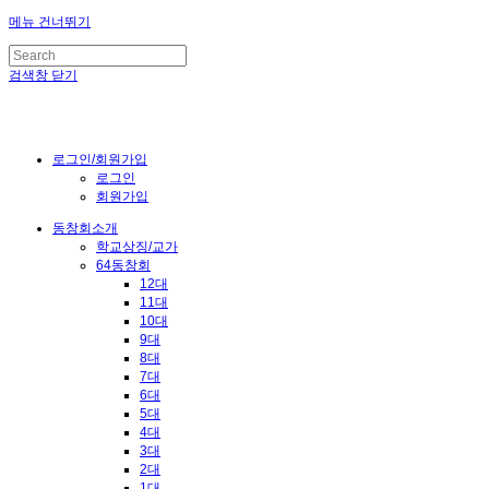
메뉴 건너뛰기
검색창 닫기
로그인/회원가입
로그인
회원가입
동창회소개
학교상징/교가
64동창회
12대
11대
10대
9대
8대
7대
6대
5대
4대
3대
2대
1대