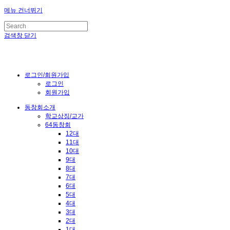
메뉴 건너뛰기
검색창 닫기
로그인/회원가입
로그인
회원가입
동창회소개
학교상징/교가
64동창회
12대
11대
10대
9대
8대
7대
6대
5대
4대
3대
2대
1대