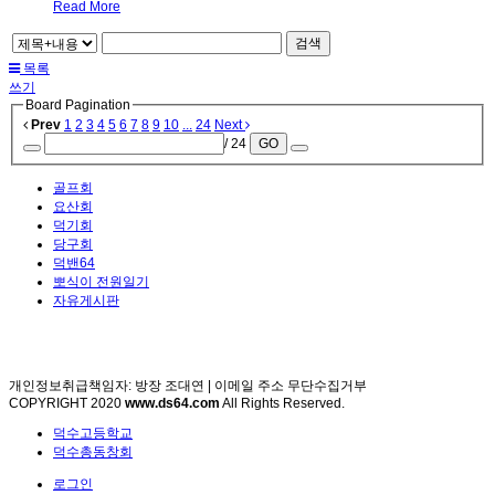
Read More
검색
목록
쓰기
Board Pagination
Prev
1
2
3
4
5
6
7
8
9
10
...
24
Next
/ 24
GO
골프회
요산회
덕기회
당구회
덕밴64
뽀식이 전원일기
자유게시판
개인정보취급책임자: 방장 조대연 | 이메일 주소 무단수집거부
COPYRIGHT 2020
www.ds64.com
All Rights Reserved.
덕수고등학교
덕수총동창회
로그인