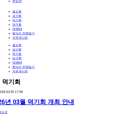
추모관
골프회
요산회
덕기회
당구회
덕밴64
뽀식이 전원일기
자유게시판
골프회
요산회
덕기회
당구회
덕밴64
뽀식이 전원일기
자유게시판
덕기회
026.03.05 17:08
26년 03월 덕기회 개최 안내
권도균