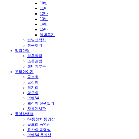
10반
11반
12반
13반
14반
15반
앨범후기
반별연락처
친구찾기
알림마당
결혼알림
조문알림
회비기부금
우리이야기
골프회
요산회
덕기회
당구회
덕밴64
뽀식이 전원일기
자유게시판
동영상앨범
64동창회 동영상
골프회 동영상
요산회 동영상
덕밴64 동영상