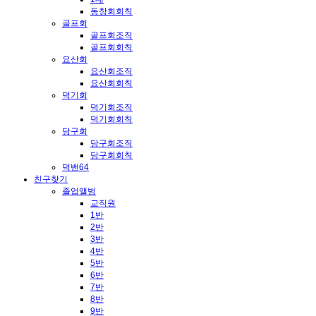
동창회회칙
골프회
골프회조직
골프회회칙
요산회
요산회조직
요산회회칙
덕기회
덕기회조직
덕기회회칙
당구회
당구회조직
당구회회칙
덕밴64
친구찾기
졸업앨범
교직원
1반
2반
3반
4반
5반
6반
7반
8반
9반