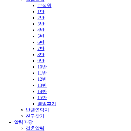
교직원
1반
2반
3반
4반
5반
6반
7반
8반
9반
10반
11반
12반
13반
14반
15반
앨범후기
반별연락처
친구찾기
알림마당
결혼알림