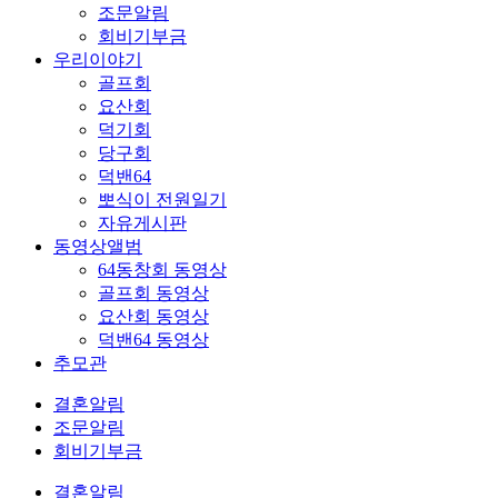
조문알림
회비기부금
우리이야기
골프회
요산회
덕기회
당구회
덕밴64
뽀식이 전원일기
자유게시판
동영상앨범
64동창회 동영상
골프회 동영상
요산회 동영상
덕밴64 동영상
추모관
결혼알림
조문알림
회비기부금
결혼알림