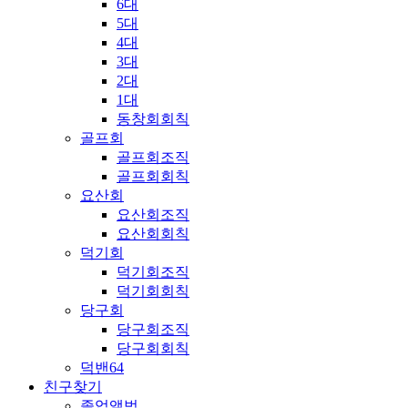
6대
5대
4대
3대
2대
1대
동창회회칙
골프회
골프회조직
골프회회칙
요산회
요산회조직
요산회회칙
덕기회
덕기회조직
덕기회회칙
당구회
당구회조직
당구회회칙
덕밴64
친구찾기
졸업앨범