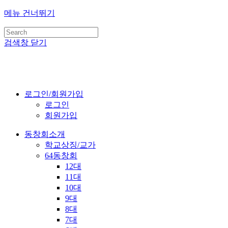
메뉴 건너뛰기
검색창 닫기
로그인/회원가입
로그인
회원가입
동창회소개
학교상징/교가
64동창회
12대
11대
10대
9대
8대
7대